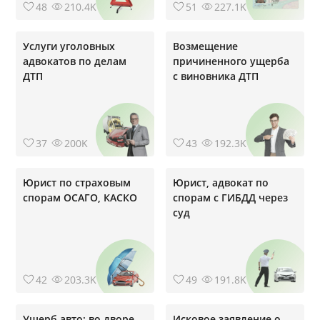
48
210.4K
51
227.1K
Услуги уголовных
Возмещение
адвокатов по делам
причиненного ущерба
ДТП
с виновника ДТП
37
200K
43
192.3K
Юрист по страховым
Юрист, адвокат по
спорам ОСАГО, КАСКО
спорам с ГИБДД через
суд
42
203.3K
49
191.8K
Ущерб авто: во дворе,
Исковое заявление о