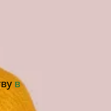
тву
в